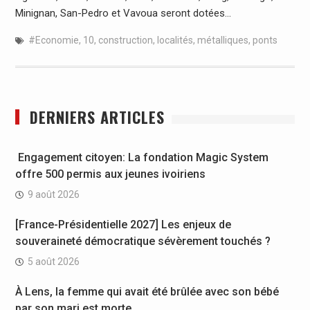
Minignan, San-Pedro et Vavoua seront dotées…
#Economie
,
10
,
construction
,
localités
,
métalliques
,
ponts
DERNIERS ARTICLES
Engagement citoyen: La fondation Magic System
offre 500 permis aux jeunes ivoiriens
9 août 2026
[France-Présidentielle 2027] Les enjeux de
souveraineté démocratique sévèrement touchés ?
5 août 2026
À Lens, la femme qui avait été brûlée avec son bébé
par son mari est morte