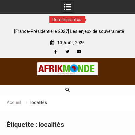
Dernières Infos:
e-Présidentielle 2027] Les enjeux de souveraineté
À Lens, la fem
démocratique sévèrement touchés ?
10 Août, 2026
Facebook
Twitter
Youtube
Skip
to
content
Accueil
localités
Étiquette :
localités