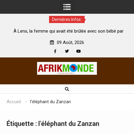
Dernières Infos:
me qui avait été brûlée avec son bébé par
Coopération: Le mini
son mari est morte
Abidjan pour la célébra
09 Août, 2026
Facebook
Twitter
Youtube
Skip
to
content
Accueil
l’éléphant du Zanzan
Étiquette :
l’éléphant du Zanzan