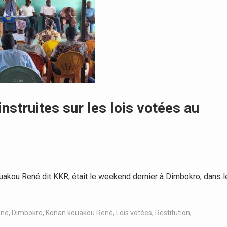
struites sur les lois votées au
kou René dit KKR, était le weekend dernier à Dimbokro, dans l
ne
,
Dimbokro
,
Konan kouakou René
,
Lois votées
,
Restitution
,