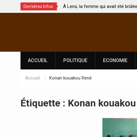
À Lens, la femme qui avait été brûlée avec son bébé
Dernières Infos:
s ?
par son mari est morte
Skip
to
content
ACCUEIL
POLITIQUE
ECONOMIE
Accueil
Konan kouakou René
Étiquette :
Konan kouakou