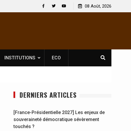
icence obligatoire pour les spectacles : En
08 Août, 2026
[France-Présidentiel
ire, l’opérateur culturel Soldat Jahboy se
souveraineté démoc
Facebook
Twitter
Youtube
INSTITUTIONS
ECO
DERNIERS ARTICLES
[France-Présidentielle 2027] Les enjeux de
souveraineté démocratique sévèrement
touchés ?