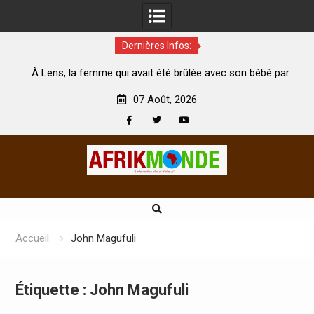
Dernières Infos:
me qui avait été brûlée avec son bébé par
Coopération: Le mini
son mari est morte
Abidjan pour la célébra
07 Août, 2026
Facebook
Twitter
Youtube
Skip
to
content
Accueil
John Magufuli
Étiquette :
John Magufuli