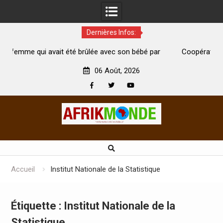
Dernières Infos:
té brûlée avec son bébé par
Coopération: Le ministre Indien Kir
t morte
Abidjan pour la célébration de la Fête
06 Août, 2026
Facebook
Twitter
Youtube
Skip
to
content
Accueil
Institut Nationale de la Statistique
Étiquette :
Institut Nationale de la
Statistique