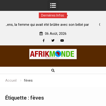
Dernières Infos:
 avait été brûlée avec son bébé par
Coopération: Le ministre In
 mari est morte
Abidjan pour la célébration de
06 Août, 2026
Facebook
Twitter
Youtube
Skip
to
content
Accueil
fèves
Étiquette :
fèves