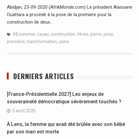
Abidjan, 23-09-2020 (AfrikMonde.com) Le président Alassane
Ouattara a procédé à la pose de la première pour la
construction de deux…
#Economie
,
cacao
,
construction
,
fèves
,
pierre
,
pose
,
première
,
transformation
,
usine
DERNIERS ARTICLES
[France-Présidentielle 2027] Les enjeux de
souveraineté démocratique sévèrement touchés ?
5 août 2026
À Lens, la femme qui avait été brûlée avec son bébé
par son mari est morte