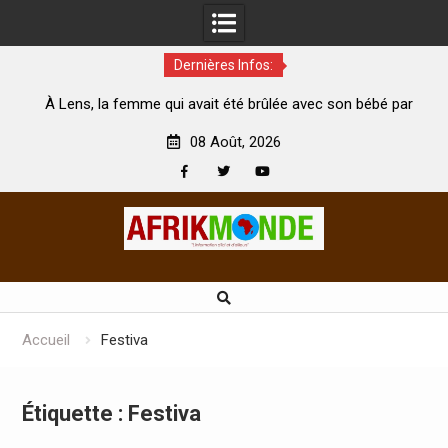
Dernières Infos:
la femme qui avait été brûlée avec son bébé par
Coopération: L
son mari est morte
Abidjan pour la c
08 Août, 2026
Facebook
Twitter
Youtube
Skip
to
content
Accueil
Festiva
Étiquette :
Festiva