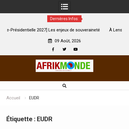
Dernières Infos:
027] Les enjeux de souveraineté
À Lens, la femme qui avait été b
vèrement touchés ?
son mari est m
09 Août, 2026
Facebook
Twitter
Youtube
Skip
to
content
Accueil
EUDR
Étiquette :
EUDR