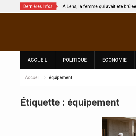
À Lens, la femme qui avait été brûlée avec son bébé
Coopérati
Dernières Infos:
par son mari est morte
Abidjan p
Skip
l’indépen
to
content
ACCUEIL
POLITIQUE
ECONOMIE
Accueil
équipement
Étiquette :
équipement