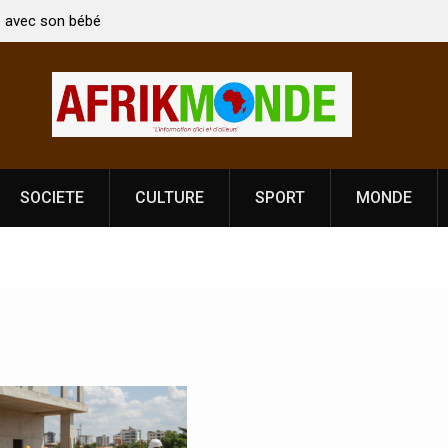
on: Le ministre Indien Kirti Vardhan Singh à
Nouvelle licence obl
our la célébration de la Fête de
Côte d’Ivoire, l’opé
dance
prononce
SOCIETE
CULTURE
SPORT
MONDE