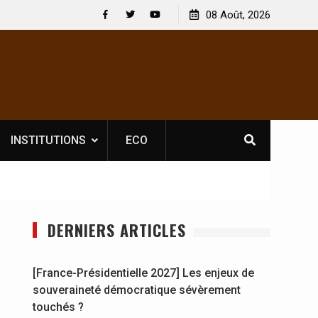
igatoire pour les spectacles : En
[France-Présidentielle 2027] L
08 Août, 2026
rateur culturel Soldat Jahboy se
souveraineté démocratique s
Facebook
Twitter
Youtube
INSTITUTIONS
ECO
DERNIERS ARTICLES
[France-Présidentielle 2027] Les enjeux de
souveraineté démocratique sévèrement
touchés ?