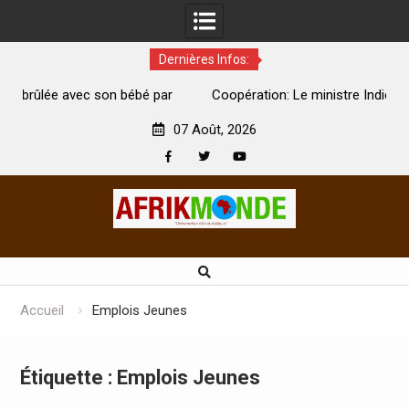
Dernières Infos:
par
Coopération: Le ministre Indien Kirti Vardhan Singh à
N
Abidjan pour la célébration de la Fête de l’indépendance
d
07 Août, 2026
Facebook
Twitter
Youtube
Skip
to
content
Accueil
Emplois Jeunes
Étiquette :
Emplois Jeunes