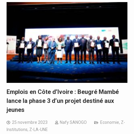
Emplois en Côte d’Ivoire : Beugré Mambé
lance la phase 3 d’un projet destiné aux
jeunes
25 novembre 2023
Nafy SANOGO
Economie
,
Z-
Institutions
,
Z-LA-UNE