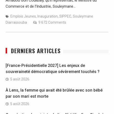
Amadou Gon Coulibaly, qu’il représentait, le Ministre du
Commerce et de l’Industrie, Souleymane…
Emplois Jeunes
,
Inauguration
,
SIPPEC
,
Souleymane
Diarrassouba
9 672 Comments
DERNIERS ARTICLES
[France-Présidentielle 2027] Les enjeux de
souveraineté démocratique sévèrement touchés ?
5 août 2026
À Lens, la femme qui avait été brûlée avec son bébé
par son mari est morte
5 août 2026