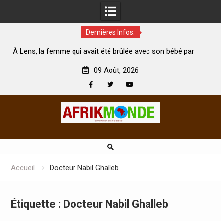
Dernières Infos:
qui avait été brûlée avec son bébé par
Coopération: Le ministre
on mari est morte
Abidjan pour la célébration
09 Août, 2026
Facebook
Twitter
Youtube
Skip
to
content
Accueil
Docteur Nabil Ghalleb
Étiquette :
Docteur Nabil Ghalleb