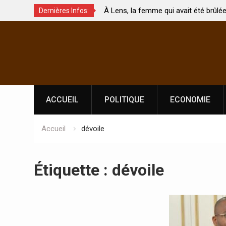
jeux de
À Lens, la femme qui avait été brûlée avec so
Dernières Infos:
ment touchés ?
par son mari est morte
Skip
to
content
ACCUEIL
POLITIQUE
ECONOMIE
Accueil
dévoile
Étiquette :
dévoile