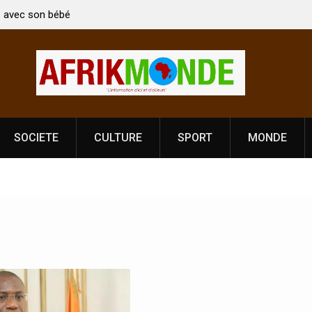
n bébé
Coopération: Le ministre Indien Kirti Vardhan Singh à
Abidjan pour la célébration de la Fête de
l’indépendance
SOCIETE
CULTURE
SPORT
MONDE