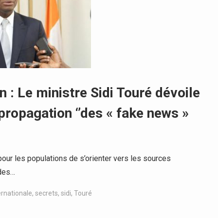
n : Le ministre Sidi Touré dévoile
 propagation ‘’des « fake news »
pour les populations de s’orienter vers les sources
 des…
ernationale
,
secrets
,
sidi
,
Touré