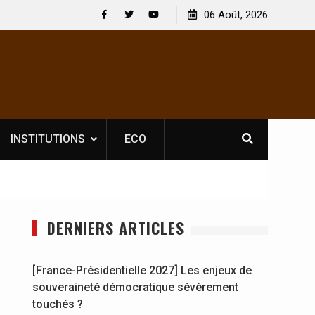
Nouvelle licence obligatoire pour les spectacles : En
06 Août, 2026
[France-P
Côte d’Ivoire, l’opérateur culturel Soldat Jahboy se
souverai
Facebook
Twitter
Youtube
prononce
INSTITUTIONS
ECO
DERNIERS ARTICLES
[France-Présidentielle 2027] Les enjeux de
souveraineté démocratique sévèrement
touchés ?