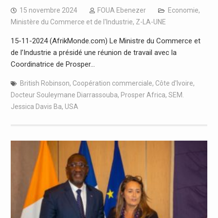
15 novembre 2024
FOUA Ebenezer
Economie
,
Ministère du Commerce et de l'Industrie
,
Z-LA-UNE
15-11-2024 (AfrikMonde.com) Le Ministre du Commerce et
de l’Industrie a présidé une réunion de travail avec la
Coordinatrice de Prosper…
British Robinson
,
Coopération commerciale
,
Côte d'Ivoire
,
Docteur Souleymane Diarrassouba
,
Prosper Africa
,
SEM.
Jessica Davis Ba
,
USA