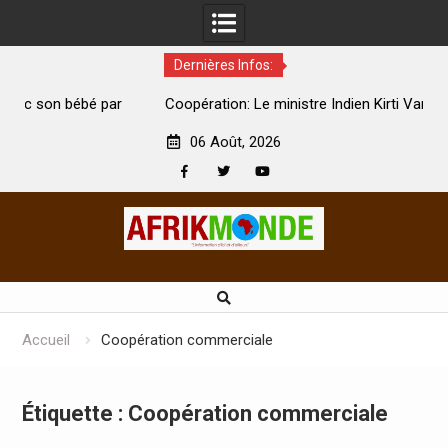
Dernières Infos:
par
Coopération: Le ministre Indien Kirti Vardhan Singh à
N
Abidjan pour la célébration de la Fête de l’indépendance
d
06 Août, 2026
Facebook
Twitter
Youtube
Skip
to
content
Accueil
Coopération commerciale
Étiquette :
Coopération commerciale