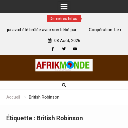
Dernières Infos:
 brûlée avec son bébé par
Coopération: Le ministre Indien Kirti
morte
Abidjan pour la célébration de la Fête d
08 Août, 2026
Facebook
Twitter
Youtube
Skip
to
content
Accueil
British Robinson
Étiquette :
British Robinson