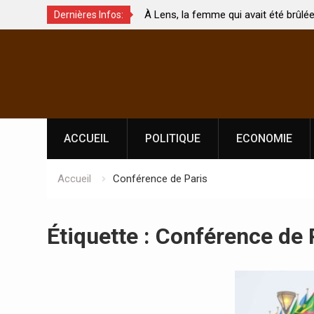
À Lens, la femme qui avait été brûlée avec son bébé
Dernières Infos:
uchés ?
par son mari est morte
Skip
to
content
ACCUEIL
POLITIQUE
ECONOMIE
Accueil
Conférence de Paris
Étiquette :
Conférence de 