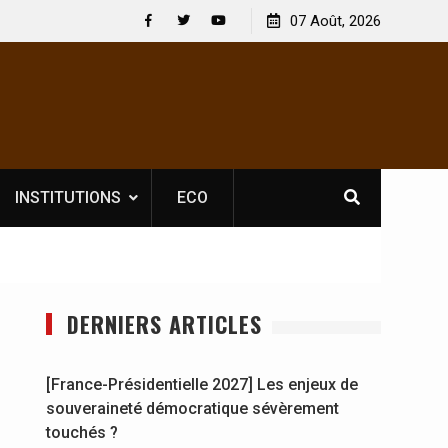
le licence obligatoire pour les spectacles : En
07 Août, 2026
[France-Présiden
’Ivoire, l’opérateur culturel Soldat Jahboy se
souveraineté dé
Facebook
Twitter
Youtube
nce
INSTITUTIONS
ECO
DERNIERS ARTICLES
[France-Présidentielle 2027] Les enjeux de
souveraineté démocratique sévèrement
touchés ?