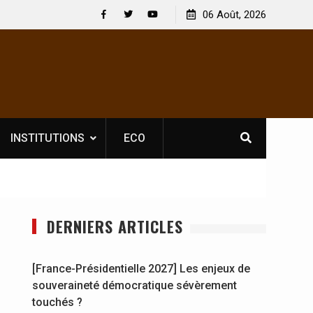
Nouvelle licence obligatoire pour les spectacles : En
06 Août, 2026
[France-Pr
Côte d’Ivoire, l’opérateur culturel Soldat Jahboy se
souverain
Facebook
Twitter
Youtube
prononce
INSTITUTIONS
ECO
DERNIERS ARTICLES
[France-Présidentielle 2027] Les enjeux de
souveraineté démocratique sévèrement
touchés ?