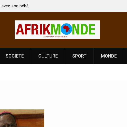
 bébé
Coopération: Le ministre Indien Kirti Vardhan Singh à
Abidjan pour la célébration de la Fête de
l’indépendance
SOCIETE
CULTURE
SPORT
MONDE