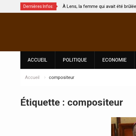
ux de
À Lens, la femme qui avait été brûlée avec son
Dernières Infos:
nt touchés ?
par son mari est morte
Skip
to
content
ACCUEIL
POLITIQUE
ECONOMIE
Accueil
compositeur
Étiquette :
compositeur