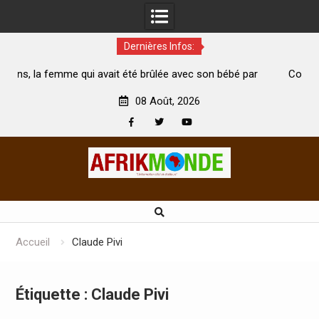
Dernières Infos:
té brûlée avec son bébé par
Coopération: Le ministre Indien Kir
t morte
Abidjan pour la célébration de la Fête
08 Août, 2026
Facebook
Twitter
Youtube
Skip
to
content
Accueil
Claude Pivi
Étiquette :
Claude Pivi