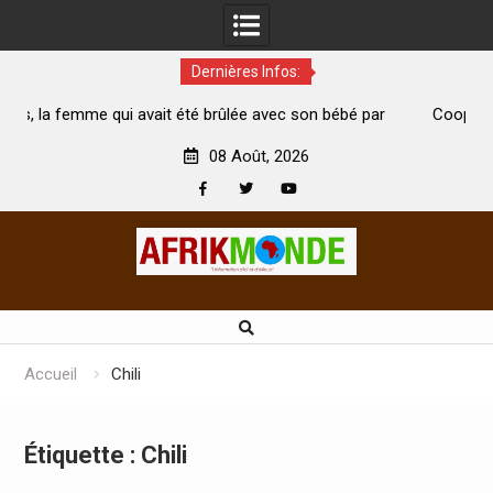
Dernières Infos:
té brûlée avec son bébé par
Coopération: Le ministre Indien Kir
t morte
Abidjan pour la célébration de la Fête
08 Août, 2026
Facebook
Twitter
Youtube
Skip
to
content
Accueil
Chili
Étiquette :
Chili