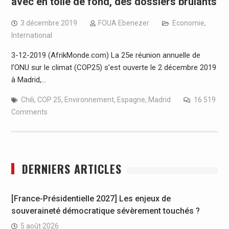
avec en toile de fond, des dossiers brûlants
3 décembre 2019
FOUA Ebenezer
Economie
,
International
3-12-2019 (AfrikMonde.com) La 25e réunion annuelle de
l’ONU sur le climat (COP25) s’est ouverte le 2 décembre 2019
à Madrid,…
Chili
,
COP 25
,
Environnement
,
Espagne
,
Madrid
16 519
Comments
DERNIERS ARTICLES
[France-Présidentielle 2027] Les enjeux de
souveraineté démocratique sévèrement touchés ?
5 août 2026