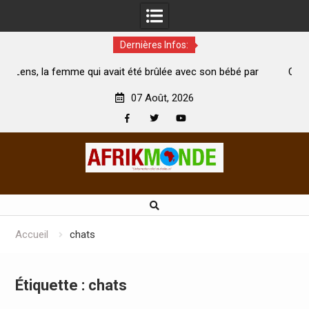
Dernières Infos:
 avait été brûlée avec son bébé par
Coopération: Le ministre In
 mari est morte
Abidjan pour la célébration de
07 Août, 2026
Facebook
Twitter
Youtube
Skip
to
content
Accueil
chats
Étiquette :
chats