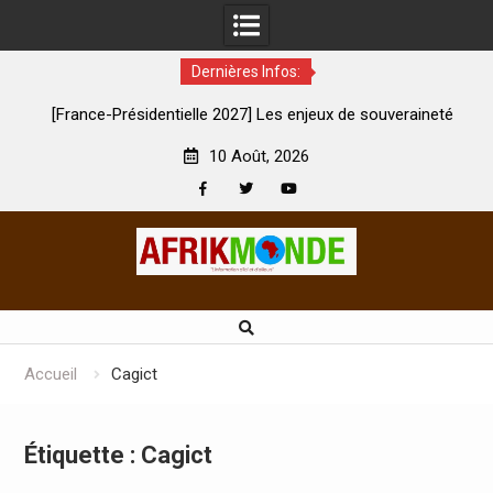
Dernières Infos:
tielle 2027] Les enjeux de souveraineté
À Lens, la femme qui ava
ique sévèrement touchés ?
son mar
10 Août, 2026
Facebook
Twitter
Youtube
Skip
to
content
Accueil
Cagict
Étiquette :
Cagict