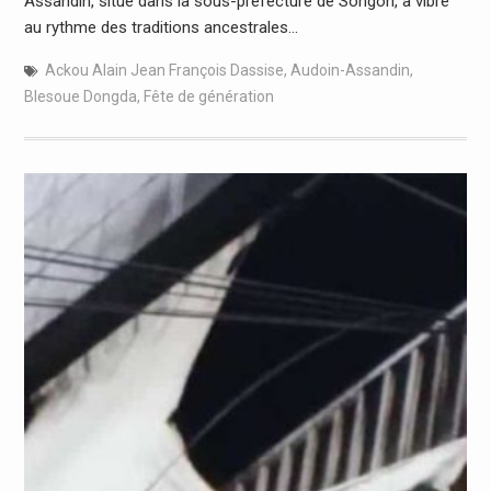
Assandin, situé dans la sous-préfecture de Songon, a vibré
au rythme des traditions ancestrales…
Ackou Alain Jean François Dassise
,
Audoin-Assandin
,
Blesoue Dongda
,
Fête de génération