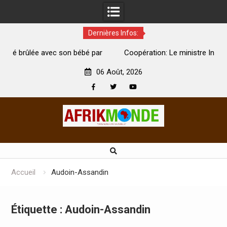
Dernières Infos:
par
Coopération: Le ministre Indien Kirti Vardhan Singh à
N
Abidjan pour la célébration de la Fête de l’indépendance
d
06 Août, 2026
Facebook
Twitter
Youtube
Skip
to
content
Accueil
Audoin-Assandin
Étiquette :
Audoin-Assandin