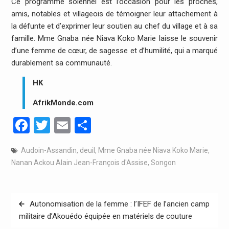
Ce programme solennel est l’occasion pour les proches,
amis, notables et villageois de témoigner leur attachement à
la défunte et d’exprimer leur soutien au chef du village et à sa
famille. Mme Gnaba née Niava Koko Marie laisse le souvenir
d’une femme de cœur, de sagesse et d’humilité, qui a marqué
durablement sa communauté.
HK
AfrikMonde.com
Facebook
Twitter
Email
Partager
Audoin-Assandin
,
deuil
,
Mme Gnaba née Niava Koko Marie
,
Nanan Ackou Alain Jean-François d'Assise
,
Songon
Navigation
Autonomisation de la femme : l’IFEF de l’ancien camp
de
militaire d’Akouédo équipée en matériels de couture