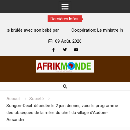
Dernières Infos:
par
Coopération: Le ministre Indien Kirti Vardhan Singh à
N
Abidjan pour la célébration de la Fête de l’indépendance
d
09 Août, 2026
Facebook
Twitter
Youtube
Skip
to
content
Accueil
Société
Songon-Deuil: décédée le 2 juin dernier, voici le programme
des obsèques de la mère du chef du village d’Audoin-
Assandin