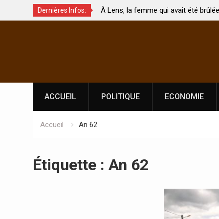
À Lens, la femme qui avait été brûlée avec son bébé
Dernières Infos:
uchés ?
par son mari est morte
Skip
to
content
ACCUEIL
POLITIQUE
ECONOMIE
Accueil
An 62
Étiquette :
An 62