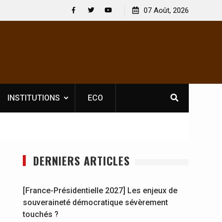
le licence obligatoire pour les spectacles : En
07 Août, 2026
[France-Présiden
’Ivoire, l’opérateur culturel Soldat Jahboy se
souveraineté dé
Facebook
Twitter
Youtube
nce
INSTITUTIONS
ECO
DERNIERS ARTICLES
[France-Présidentielle 2027] Les enjeux de
souveraineté démocratique sévèrement
touchés ?