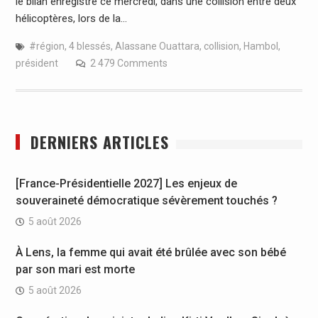
le bilan enregistré ce mercredi, dans une collision entre deux
hélicoptères, lors de la…
#région
,
4 blessés
,
Alassane Ouattara
,
collision
,
Hambol
,
président
2 479 Comments
DERNIERS ARTICLES
[France-Présidentielle 2027] Les enjeux de
souveraineté démocratique sévèrement touchés ?
5 août 2026
À Lens, la femme qui avait été brûlée avec son bébé
par son mari est morte
5 août 2026