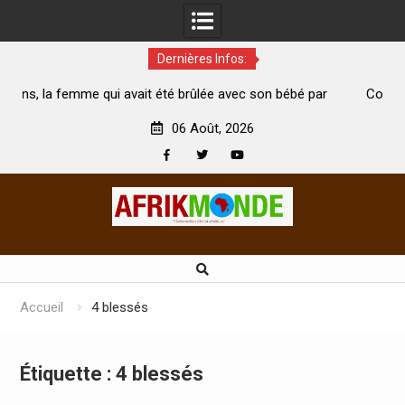
Dernières Infos:
vait été brûlée avec son bébé par
Coopération: Le ministre Indi
ari est morte
Abidjan pour la célébration de l
06 Août, 2026
Facebook
Twitter
Youtube
Skip
to
content
Accueil
4 blessés
Étiquette :
4 blessés