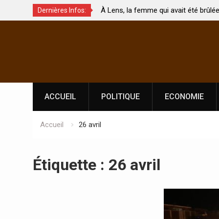
enjeux de
À Lens, la femme qui avait été brûlée avec 
Dernières Infos:
rement touchés ?
par son mari est morte
Skip
to
content
ACCUEIL
POLITIQUE
ECONOMIE
Accueil
26 avril
Étiquette :
26 avril