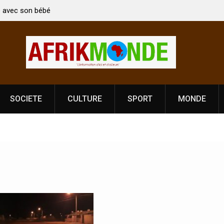
son bébé
Coopération: Le ministre Indien Kirti Vardhan Singh à
Abidjan pour la célébration de la Fête de
l’indépendance
SOCIETE
CULTURE
SPORT
MONDE