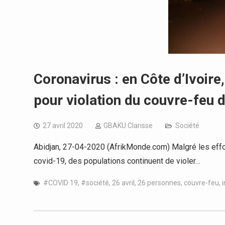
Coronavirus : en Côte d’Ivoire
pour violation du couvre-feu d
27 avril 2020
GBAKU Clarisse
Société
Abidjan, 27-04-2020 (AfrikMonde.com) Malgré les effort
covid-19, des populations continuent de violer…
#COVID 19
,
#société
,
26 avril
,
26 personnes
,
couvre-feu
,
i