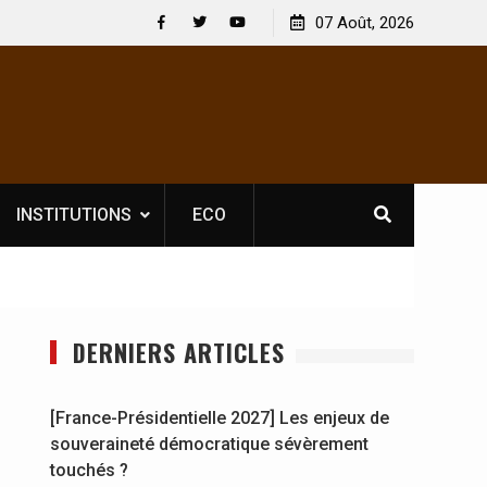
Nouvelle licence obligatoire pour les spectacles : En
07 Août, 2026
[France
Côte d’Ivoire, l’opérateur culturel Soldat Jahboy se
souver
Facebook
Twitter
Youtube
prononce
INSTITUTIONS
ECO
DERNIERS ARTICLES
[France-Présidentielle 2027] Les enjeux de
souveraineté démocratique sévèrement
touchés ?