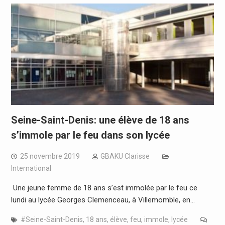
Seine-Saint-Denis: une élève de 18 ans
s’immole par le feu dans son lycée
25 novembre 2019
GBAKU Clarisse
International
Une jeune femme de 18 ans s’est immolée par le feu ce
lundi au lycée Georges Clemenceau, à Villemomble, en…
#Seine-Saint-Denis
,
18 ans
,
élève
,
feu
,
immole
,
lycée