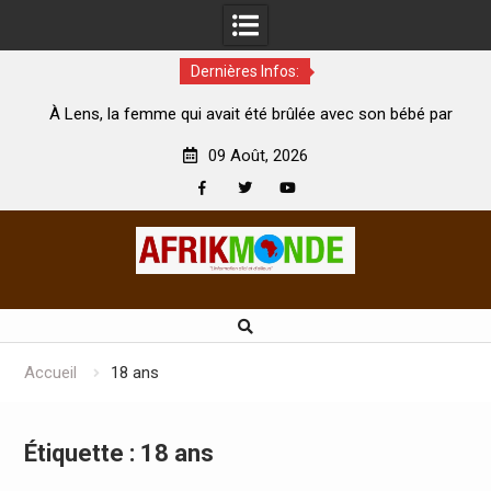
Dernières Infos:
ns, la femme qui avait été brûlée avec son bébé par
Coopératio
son mari est morte
Abidjan pour 
09 Août, 2026
Facebook
Twitter
Youtube
Skip
to
content
Accueil
18 ans
Étiquette :
18 ans