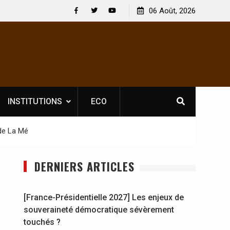
 : En
[France-Présidentielle 2027] Les enjeux de
06 Août, 2026
y se
souveraineté démocratique sévèrement touchés ?
Facebook
Twitter
Youtube
INSTITUTIONS
ECO
 de La Mé
DERNIERS ARTICLES
[France-Présidentielle 2027] Les enjeux de
souveraineté démocratique sévèrement
touchés ?