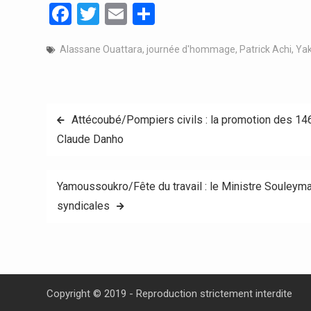
Facebook
Twitter
Email
Partager
Alassane Ouattara
,
journée d'hommage
,
Patrick Achi
,
Yak
Navigation
Attécoubé/Pompiers civils : la promotion des 14
Claude Danho
de
l’article
Yamoussoukro/Fête du travail : le Ministre Souleym
syndicales
Copyright © 2019 - Reproduction strictement interdite