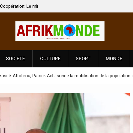
 Vardhan Singh à
Nouvelle licence obligatoire pour les spectacles
e de
Côte d’Ivoire, l’opérateur culturel Soldat Jahbo
prononce
SOCIETE
CULTURE
SPORT
MONDE
kassé-Attobrou, Patrick Achi sonne la mobilisation de la population