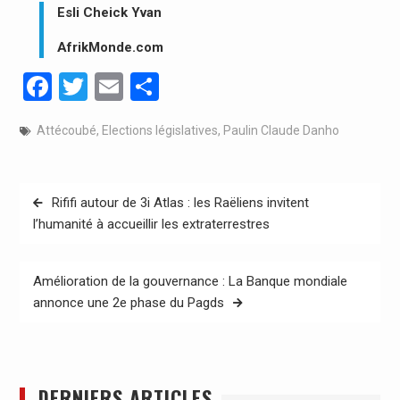
Esli Cheick Yvan
AfrikMonde.com
Facebook
Twitter
Email
Partager
Attécoubé
,
Elections législatives
,
Paulin Claude Danho
Navigation
Rififi autour de 3i Atlas : les Raëliens invitent
de
l’humanité à accueillir les extraterrestres
l’article
Amélioration de la gouvernance : La Banque mondiale
annonce une 2e phase du Pagds
DERNIERS ARTICLES