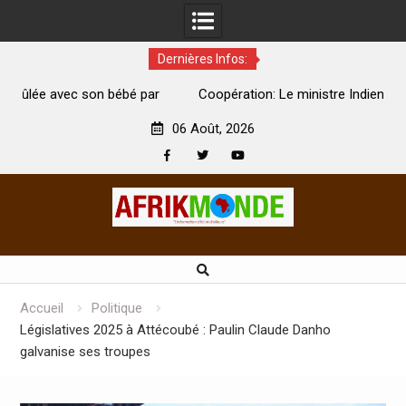
Dernières Infos:
par
Coopération: Le ministre Indien Kirti Vardhan Singh à
N
Abidjan pour la célébration de la Fête de l’indépendance
d
06 Août, 2026
Facebook
Twitter
Youtube
Skip
to
content
Accueil
Politique
Législatives 2025 à Attécoubé : Paulin Claude Danho
galvanise ses troupes