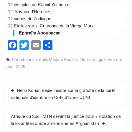
-12 disciples du Rabbit Yeshoua ;
-12 Travaux d’Hercule ;
-12 signes du Zodiaque ;
-12 Etoiles sur la Couronne de la Vierge Marie.
Ephraïm Aboubacar
Facebook
Twitter
Email
Partager
Chercheur spirituel
,
Médard Kouassi
,
Numérologue
,
Secrets
pour 2020
Navigation
Henri Konan Bédié insiste sur la gratuité de la carte
de
nationale d’identité en Côte d’Ivoire #CNI
l’article
Afrique du Sud : MTN devant la justice pour « violation de
la loi antiterroriste américaine en Afghanistan