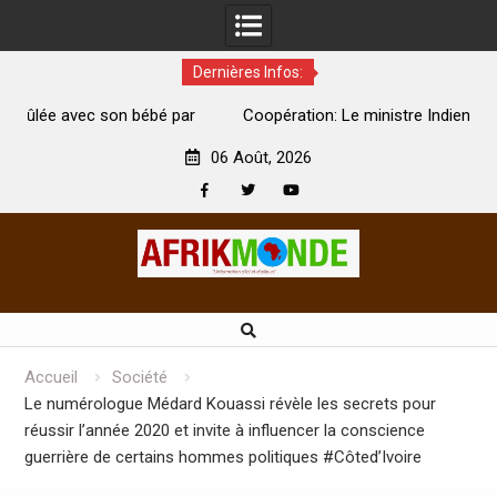
Dernières Infos:
par
Coopération: Le ministre Indien Kirti Vardhan Singh à
N
Abidjan pour la célébration de la Fête de l’indépendance
d
06 Août, 2026
Facebook
Twitter
Youtube
Skip
to
content
Accueil
Société
Le numérologue Médard Kouassi révèle les secrets pour
réussir l’année 2020 et invite à influencer la conscience
guerrière de certains hommes politiques #Côted’Ivoire