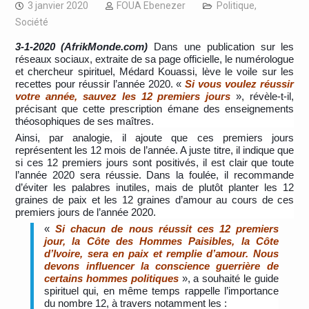
3 janvier 2020
FOUA Ebenezer
Politique
,
Société
3-1-2020 (AfrikMonde.com)
Dans une publication sur les
réseaux sociaux, extraite de sa page officielle, le numérologue
et chercheur spirituel, Médard Kouassi, lève le voile sur les
recettes pour réussir l’année 2020. «
S
i vous voulez réussir
votre a
nnée, sauvez les 12 premiers jours
», révèle-t-il,
précisant que cette prescription émane des enseignements
théosophiques de ses maîtres.
Ainsi, par analogie, il ajoute que ces premiers jours
représentent les 12 mois de l’année. A juste titre, il indique que
si ces 12 premiers jours sont positivés, il est clair que toute
l’année 2020 sera réussie. Dans la foulée, il recommande
d’éviter les palabres inutiles, mais de plutôt planter les 12
graines de paix et les 12 graines d’amour au cours de ces
premiers jours de l’année 2020.
«
Si chacun de nous réussit ces 12 premiers
jour, la Côte des Hommes Paisibles, la Côte
d’Ivoire, sera en paix et remplie d’amour. Nous
devons influencer la conscience guerrière de
certains hommes politiques
», a souhaité le guide
spirituel qui, en même temps rappelle l’importance
du nombre 12, à travers notamment les :