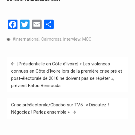
Facebook
Twitter
Email
Partager
#international
,
Cairncross
,
interview
,
MCC
Navigation
[Présidentielle en Côte d’Ivoire] « Les violences
de
connues en Côte d’Ivoire lors de la première crise pré et
post-électorale de 2010 ne doivent pas se répéter »,
l’article
prévient Fatou Bensouda
Crise préélectorale/Gbagbo sur TV5 : « Discutez !
Négociez ! Parlez ensemble »