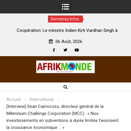
Dernières Infos:
par
Coopération: Le ministre Indien Kirti Vardhan Singh à
N
Abidjan pour la célébration de la Fête de l’indépendance
d
06 Août, 2026
Facebook
Twitter
Youtube
Skip
to
content
Accueil
International
[Interview] Sean Cairncross, directeur général de la
Millennium Challenge Corporation (MCC) : « Nos
investissements en subventions à durée limitée favorisent
la croissance économique … »