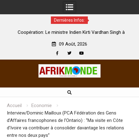
Dernières Infos:
par
Coopération: Le ministre Indien Kirti Vardhan Singh à
N
Abidjan pour la célébration de la Fête de l’indépendance
d
09 Août, 2026
Facebook
Twitter
Youtube
Skip
to
content
Accueil
Economie
Interview/Dominic Mailloux (PCA Fédération des Gens
d’Affaires francophones de l’Ontario) : ‘’Ma visite en Côte
d’Ivoire va contribuer à consolider davantage les relations
entre nos deux pays’’