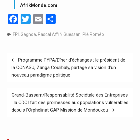
AfrikMonde.com
Facebook
Twitter
Email
Partager
FPI
,
Gagnoa
,
Pascal Affi N'Guessan
,
Plé Roméo
Navigation
Programme PYPA/Dîner d’échanges : le président de
de
la CONASU, Zanga Coulibaly, partage sa vision d’un
nouveau paradigme politique
l’article
Grand-Bassam/Responsabilité Sociétale des Entreprises
: la CDCI fait des promesses aux populations vulnérables
depuis l’Orphelinat GAP Mission de Mondoukou