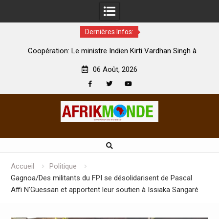
Dernières Infos:
par
Coopération: Le ministre Indien Kirti Vardhan Singh à
N
Abidjan pour la célébration de la Fête de l’indépendance
d
06 Août, 2026
Facebook
Twitter
Youtube
Skip
to
content
Accueil
Politique
Gagnoa/Des militants du FPI se désolidarisent de Pascal
Affi N’Guessan et apportent leur soutien à Issiaka Sangaré