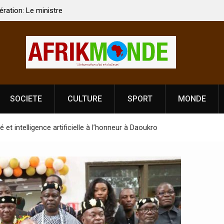
 Vardhan Singh à
Nouvelle licence obligatoire pour les spectacles
e de
Côte d’Ivoire, l’opérateur culturel Soldat Jahbo
prononce
SOCIETE
CULTURE
SPORT
MONDE
é et intelligence artificielle à l’honneur à Daoukro