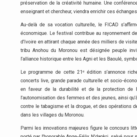
préservation de la créativité humaine. Une conféren
enseignant et chercheur, viendra enrichir ces échanges
Au-delà de sa vocation culturelle, le FICAD s’affi
économique. Le festival contribue au rayonnement de
d’Ivoire en attirant chaque année des milliers de visite
tribu Anohou du Moronou est désignée peuple invité
l’alliance historique entre les Agni et les Baoulé, sym
Le programme de cette 21ᵉ édition s’annonce riche 
concerts live, grande parade culturelle et socio-écono
en faveur de la durabilité et de la protection de
l’autonomisation des femmes et des jeunes, ainsi qu’
contre le tabagisme et la drogue, et des opérations 
dans les villages du Moronou.
Parmi les innovations majeures figure le concours lit
porté par l’honorable Ange-Félix N’dapkri, salué pour