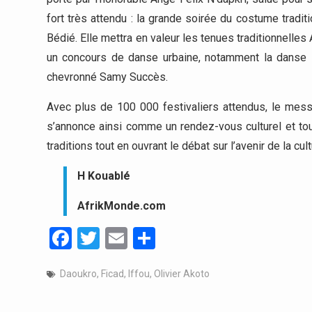
fort très attendu : la grande soirée du costume tradit
Bédié. Elle mettra en valeur les tenues traditionnelle
un concours de danse urbaine, notamment la danse Bia
chevronné Samy Succès.
Avec plus de 100 000 festivaliers attendus, le mess
s’annonce ainsi comme un rendez-vous culturel et tou
traditions tout en ouvrant le débat sur l’avenir de la cultu
H Kouablé
AfrikMonde.com
Facebook
Twitter
Email
Partager
Daoukro
,
Ficad
,
Iffou
,
Olivier Akoto