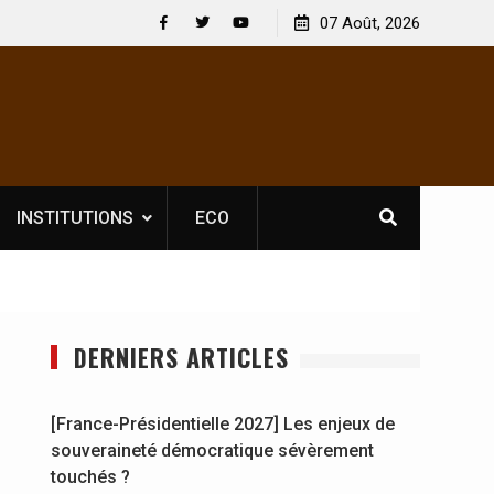
 : En
[France-Présidentielle 2027] Les enjeux de
07 Août, 2026
y se
souveraineté démocratique sévèrement touchés ?
Facebook
Twitter
Youtube
INSTITUTIONS
ECO
DERNIERS ARTICLES
[France-Présidentielle 2027] Les enjeux de
souveraineté démocratique sévèrement
touchés ?