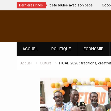
t été brûlée avec son bébé
Coopération: Le ministre Indien Kirti
Dernières Infos:
Abidjan pour la célébration de la Fêt
Skip
l’indépendance
to
content
ACCUEIL
POLITIQUE
ECONOMIE
Accueil
Culture
FICAD 2026 : traditions, créativit