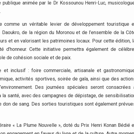
ce publique animée par le Dr Kossounou Henri-Luc, musicologue
.
rme comme un véritable levier de développement touristique e
 Daoukro, de la région du Moronou et de l’ensemble de la Côt
urs et en valorisant les patrimoines locaux. Pour cette édition, l
 d’honneur. Cette initiative permettra également de célébre
bole de cohésion sociale et de paix.
et inclusif : foire commerciale, artisanale et gastronomique
mique, activités sportives, soirée de gala, ainsi que des action
 l’environnement. Des journées spéciales seront consacrées 
à la santé, avec des campagnes de dépistage, de sensibilisatio
de don de sang. Des sorties touristiques sont également prévue
téraire « La Plume Nouvelle », doté du Prix Henri Konan Bédié e
 son engagement en faveur du livre et de la culture. Autre momen