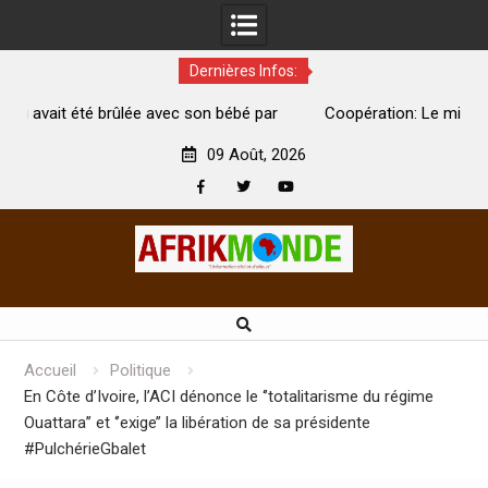
Dernières Infos:
ébé par
Coopération: Le ministre Indien Kirti Vardhan Singh à
Abidjan pour la célébration de la Fête de l’indépendance
09 Août, 2026
Facebook
Twitter
Youtube
Skip
to
content
Accueil
Politique
En Côte d’Ivoire, l’ACI dénonce le ‘’totalitarisme du régime
Ouattara’’ et ‘’exige’’ la libération de sa présidente
#PulchérieGbalet