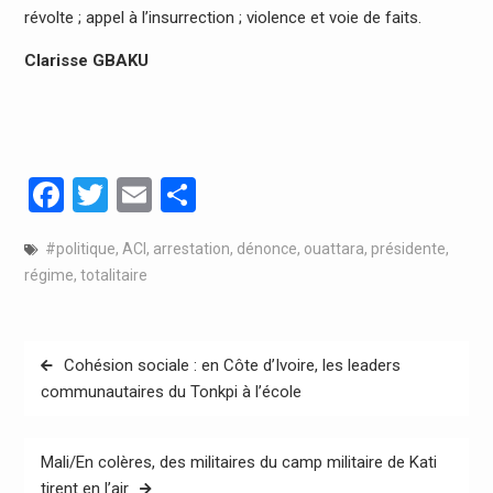
révolte ; appel à l’insurrection ; violence et voie de faits.
Clarisse GBAKU
Facebook
Twitter
Email
Partager
#politique
,
ACI
,
arrestation
,
dénonce
,
ouattara
,
présidente
,
régime
,
totalitaire
Navigation
Cohésion sociale : en Côte d’Ivoire, les leaders
de
communautaires du Tonkpi à l’école
l’article
Mali/En colères, des militaires du camp militaire de Kati
tirent en l’air