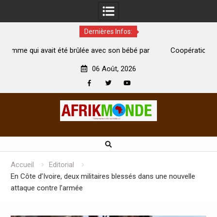
Dernières Infos:
lée avec son bébé par
Coopération: Le ministre Indien Kirti Var
e
Abidjan pour la célébration de la Fête de l’
06 Août, 2026
Facebook
Twitter
Youtube
Skip
to
content
Accueil
Editorial
En Côte d’Ivoire, deux militaires blessés dans une nouvelle
attaque contre l’armée