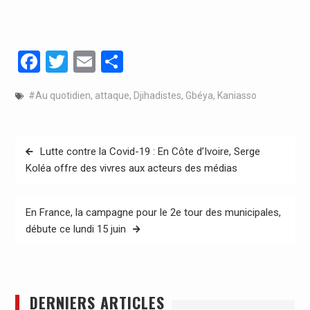
Facebook
Twitter
Email
Partager
#Au quotidien
,
attaque
,
Djihadistes
,
Gbéya
,
Kaniasso
Navigation
Lutte contre la Covid-19 : En Côte d’Ivoire, Serge
de
Koléa offre des vivres aux acteurs des médias
l’article
En France, la campagne pour le 2e tour des municipales,
débute ce lundi 15 juin
DERNIERS ARTICLES