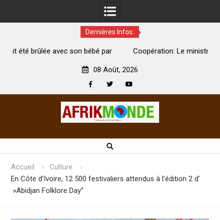
Dernières Infos:
par
Coopération: Le ministre Indien Kirti Vardhan Singh à
N
Abidjan pour la célébration de la Fête de l’indépendance
d
08 Août, 2026
Facebook
Twitter
Youtube
Skip
to
content
Accueil
Culture
En Côte d’Ivoire, 12 500 festivaliers attendus à l’édition 2 d’
»Abidjan Folklore Day‘’