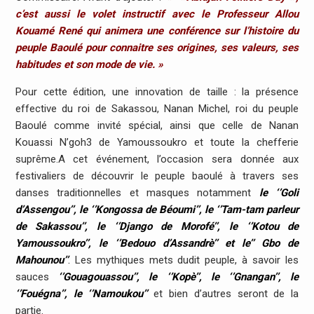
c’est aussi le volet instructif avec le Professeur Allou
Kouamé René qui animera une conférence sur l’histoire du
peuple Baoulé pour connaitre ses origines, ses valeurs, ses
habitudes et son mode de vie. »
Pour cette édition, une innovation de taille : la présence
effective du roi de Sakassou, Nanan Michel, roi du peuple
Baoulé comme invité spécial, ainsi que celle de Nanan
Kouassi N’goh3 de Yamoussoukro et toute la chefferie
suprême.A cet événement, l’occasion sera donnée aux
festivaliers de découvrir le peuple baoulé à travers ses
danses traditionnelles et masques notamment
le ‘’Goli
d’Assengou’’, le ‘’Kongossa de Béoumi’’, le ‘’Tam-tam parleur
de Sakassou’’, le ‘’Django de Morofé’’, le ‘’Kotou de
Yamoussoukro’’, le ‘’Bedouo d’Assandrè’’ et le’’ Gbo de
Mahounou’’
.
Les mythiques mets dudit peuple, à savoir les
sauces
‘’Gouagouassou’’, le ‘’Kopè’’, le ‘’Gnangan’’, le
‘’Fouégna’’, le ‘’Namoukou’’
et bien d’autres seront de la
partie.