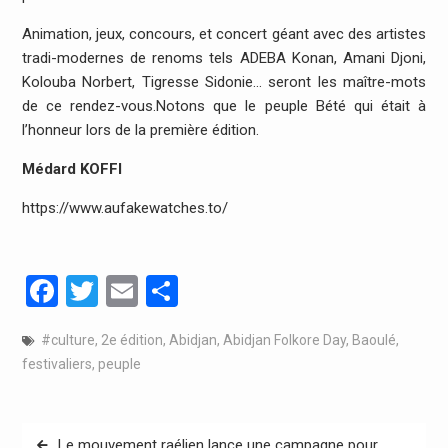
Animation, jeux, concours, et concert géant avec des artistes
tradi-modernes de renoms tels ADEBA Konan, Amani Djoni,
Kolouba Norbert, Tigresse Sidonie… seront les maître-mots
de ce rendez-vous.Notons que le peuple Bété qui était à
l’honneur lors de la première édition.
Médard KOFFI
https://www.aufakewatches.to/
Facebook
Twitter
Email
Partager
#culture
,
2e édition
,
Abidjan
,
Abidjan Folkore Day
,
Baoulé
,
festivaliers
,
peuple
Navigation
Le mouvement raélien lance une campagne pour