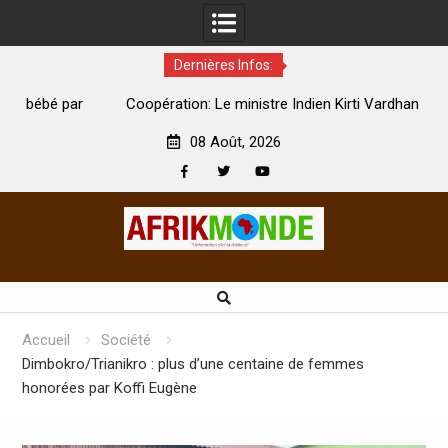
Dernières Infos:
par
Coopération: Le ministre Indien Kirti Vardhan Singh à
N
Abidjan pour la célébration de la Fête de l’indépendance
d
08 Août, 2026
Facebook
Twitter
Youtube
Skip
to
content
Accueil
Société
Dimbokro/Trianikro : plus d’une centaine de femmes
honorées par Koffi Eugène