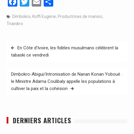
Facebook
Twitter
Email
Partager
Dimbokro
,
Koffi Eugène
,
Productrices de manioc
,
Trianikro
Navigation
En Côte d’Ivoire, les fidèles musulmans célèbrent la
de
tabaski ce vendredi
l’article
Dimbokro-Abigui/Intronisation de Nanan Konan Yoboué :
le Ministre Adama Coulibaly appelle les populations à
cultiver la paix et la cohésion
DERNIERS ARTICLES