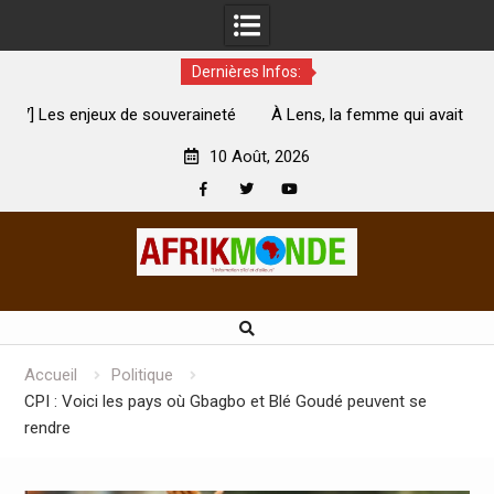
Dernières Infos:
té
À Lens, la femme qui avait été brûlée avec son bébé par
son mari est morte
A
10 Août, 2026
Facebook
Twitter
Youtube
Skip
to
content
Accueil
Politique
CPI : Voici les pays où Gbagbo et Blé Goudé peuvent se
rendre