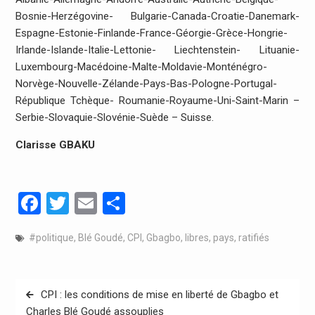
Bosnie-Herzégovine- Bulgarie-Canada-Croatie-Danemark-
Espagne-Estonie-Finlande-France-Géorgie-Grèce-Hongrie-
Irlande-Islande-Italie-Lettonie- Liechtenstein- Lituanie-
Luxembourg-Macédoine-Malte-Moldavie-Monténégro-
Norvège-Nouvelle-Zélande-Pays-Bas-Pologne-Portugal-
République Tchèque- Roumanie-Royaume-Uni-Saint-Marin –
Serbie-Slovaquie-Slovénie-Suède – Suisse.
Clarisse GBAKU
Facebook
Twitter
Email
Partager
#politique
,
Blé Goudé
,
CPI
,
Gbagbo
,
libres
,
pays
,
ratifiés
Navigation
CPI : les conditions de mise en liberté de Gbagbo et
de
Charles Blé Goudé assouplies