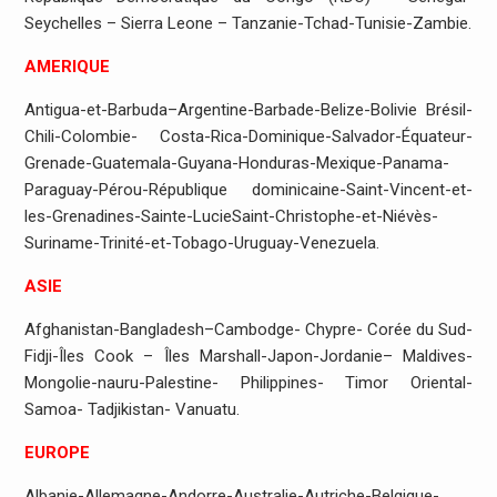
Seychelles – Sierra Leone – Tanzanie-Tchad-Tunisie-Zambie.
AMERIQUE
Antigua-et-Barbuda–Argentine-Barbade-Belize-Bolivie Brésil-
Chili-Colombie- Costa-Rica-Dominique-Salvador-Équateur-
Grenade-Guatemala-Guyana-Honduras-Mexique-Panama-
Paraguay-Pérou-République dominicaine-Saint-Vincent-et-
les-Grenadines-Sainte-LucieSaint-Christophe-et-Niévès-
Suriname-Trinité-et-Tobago-Uruguay-Venezuela.
ASIE
Afghanistan-Bangladesh–Cambodge- Chypre- Corée du Sud-
Fidji-Îles Cook – Îles Marshall-Japon-Jordanie– Maldives-
Mongolie-nauru-Palestine- Philippines- Timor Oriental-
Samoa- Tadjikistan- Vanuatu.
EUROPE
Albanie-Allemagne-Andorre-Australie-Autriche-Belgique-