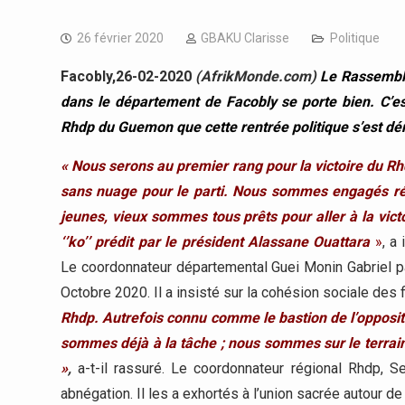
26 février 2020
GBAKU Clarisse
Politique
Facobly,26-02-2020
(AfrikMonde.com)
Le Rassemble
dans le département de Facobly se porte bien. C’e
Rhdp du Guemon que cette rentrée politique s’est dé
« Nous serons au premier rang pour la victoire du R
sans nuage pour le parti. Nous sommes engagés ré
jeunes, vieux sommes tous prêts pour aller à la vict
‘’ko’’ prédit par le président Alassane Ouattara
»
, a
Le coordonnateur départemental Guei Monin Gabriel pa
Octobre 2020. Il a insisté sur la cohésion sociale des f
Rhdp. Autrefois connu comme le bastion de l’opposit
sommes déjà à la tâche ; nous sommes sur le terrain
»
,
a-t-il rassuré. Le coordonnateur régional Rhdp, Se
abnégation. Il les a exhortés à l’union sacrée autour d