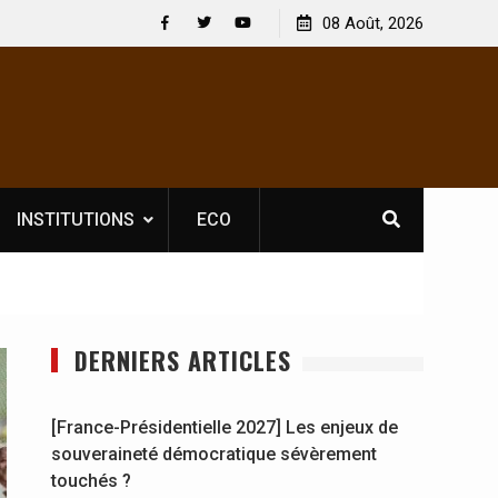
 : En
[France-Présidentielle 2027] Les enjeux de
08 Août, 2026
y se
souveraineté démocratique sévèrement touchés ?
Facebook
Twitter
Youtube
INSTITUTIONS
ECO
DERNIERS ARTICLES
[France-Présidentielle 2027] Les enjeux de
souveraineté démocratique sévèrement
touchés ?