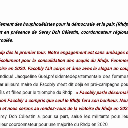
ment des houphouëtistes pour la démocratie et la paix (Rhdp
st en présence de Serey Doh Célestin, coordonnateur régiona
roulée
.
hdp dès le premier tour. Notre engagement est sans ambages e
solument pour la consolidation des acquis du Rhdp. Femmes
oire en 2020. Facobly fait corps et âme avec le slogan un cou
 indiqué Jacqueline Guei,présidentedépartementale des femmes
r ailleurs maire de Facobly s’est dit déjà en pré-campagne pou
ils et filles pour le triomphe du Rhdp.
« Facobly parle désormai
ion Facobly a compris que seul le Rhdp fera son bonheur. Nou
 et nous serons au rendez-vous de la victoire du Rhdp en 202
rey Doh Célestin a, pour sa part, salué les militants pour leu
e leur coordonnateur pour une majorité du Rhdp en 2020.