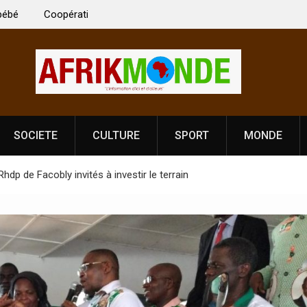
 Vardhan Singh à
Nouvelle licence obligatoire pour les spectacles
e de
Côte d’Ivoire, l’opérateur culturel Soldat Jahbo
prononce
SOCIETE
CULTURE
SPORT
MONDE
 Rhdp de Facobly invités à investir le terrain