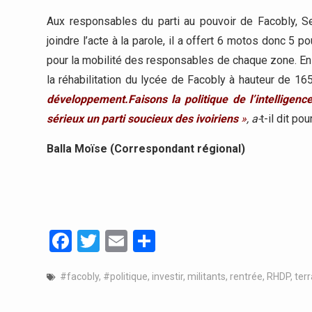
Aux responsables du parti au pouvoir de Facobly, S
joindre l’acte à la parole, il a offert 6 motos donc 
pour la mobilité des responsables de chaque zone. En
la réhabilitation du lycée de Facobly à hauteur de 16
développement.Faisons la politique de l’intelligen
sérieux un parti soucieux des ivoiriens
»
, a-
t-il dit pou
Balla Moïse (Correspondant régional)
Facebook
Twitter
Email
Partager
#facobly
,
#politique
,
investir
,
militants
,
rentrée
,
RHDP
,
terr