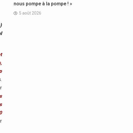
nous pompe à la pompe ! »
5 août 2026
)
l
t
,
p
.
r
s
s
0
r