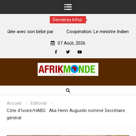
Dernières Infos:
par
Coopération: Le ministre Indien Kirti Vardhan Singh à
N
Abidjan pour la célébration de la Fête de l’indépendance
d
07 Août, 2026
Facebook
Twitter
Youtube
Skip
to
content
Accueil
Editorial
Côte d’Ivoire/HABG : Aka Henri Augustin nommé Secrétaire
général