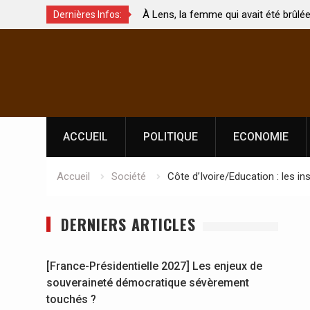
ait été brûlée avec son bébé
Coopération: Le ministre Indien Ki
Dernières Infos:
Abidjan pour la célébration de la F
Skip
l’indépendance
to
content
ACCUEIL
POLITIQUE
ECONOMIE
Accueil
Société
Côte d’Ivoire/Education : les 
DERNIERS ARTICLES
[France-Présidentielle 2027] Les enjeux de
souveraineté démocratique sévèrement
touchés ?