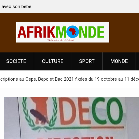
rti Vardhan Singh à
Nouvelle licence obligatoire pour les spectacl
ête de
Côte d’Ivoire, l’opérateur culturel Soldat Jah
prononce
SOCIETE
CULTURE
SPORT
MONDE
inscriptions au Cepe, Bepc et Bac 2021 fixées du 19 octobre au 11 d