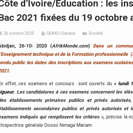
Côte d’Ivoire/Education : les in
Bac 2021 fixées du 19 octobre
26 octobre 2020
GBAKU Clarisse
Société
Abidjan, 26-10- 2020 (
AfrikMonde.com
)
Dans un communi
l’Enseignement technique et de la Formation professionnelle (
rendu public les dates des inscriptions aux examens scolaire
2021.
En effet, ces examens et concours sont ouverts du
« lundi 1
rigueur.
Les candidatures à ces examens concernent les él
des établissements primaires publics et privés autorisé
établissements secondaires publics et privés autorisés et l
examens indiqués qui remplissent les critères »,
précise la n
l’Inspectrice générale Dosso Nimaga Mariam.