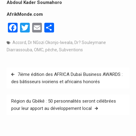
Abdoul Kader Soumahoro
AfrikMonde.com
Facebook
Twitter
Email
Partager
Accord
,
Dr NGozi Okonjo-Iweala
,
Dr? Souleymane
Diarrassouba
,
OMC
,
pêche
,
Subventions
Navigation
7ième édition des AFRICA Dubaï Business AWARDS :
de
des bâtisseurs ivoiriens et africains honorés
l’article
Région du Gbêkê : 50 personnalités seront célébrées
pour leur apport au développement local