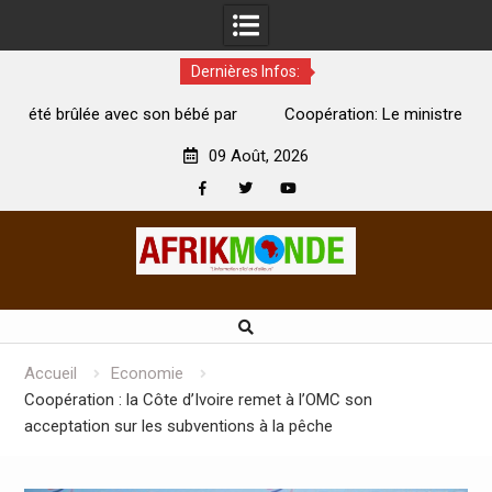
Dernières Infos:
par
Coopération: Le ministre Indien Kirti Vardhan Singh à
N
Abidjan pour la célébration de la Fête de l’indépendance
d
09 Août, 2026
Facebook
Twitter
Youtube
Skip
to
content
Accueil
Economie
Coopération : la Côte d’Ivoire remet à l’OMC son
acceptation sur les subventions à la pêche