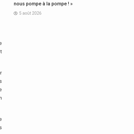
nous pompe à la pompe ! »
5 août 2026
e
t
r
s
e
n
e
s