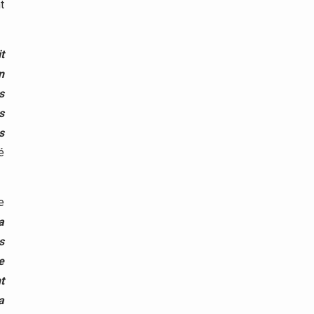
t
t
n
s
s
s
é
e
a
s
e
t
a