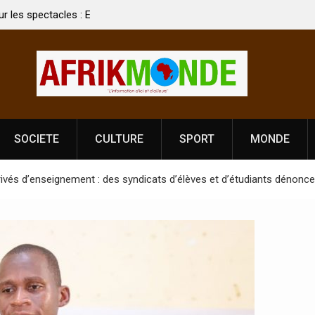
 spectacles : En
[France-Présidentielle 2027] Les enjeux de
ldat Jahboy se
souveraineté démocratique sévèrement touch
SOCIETE
CULTURE
SPORT
MONDE
vés d’enseignement : des syndicats d’élèves et d’étudiants dénoncent