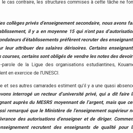
e cas contraire, les structures commises à cette tâche ne fon
des collèges privés d’enseignement secondaire, nous avons fai
blissement, il y a en moyenne 15 qui n’ont pas d’autorisatio
fondateurs d’établissements préfèrent recruter des enseignant
r leur attribuer des salaires dérisoires. Certains enseignant
s courses, certains sont obligés de vendre les notes des devoir
e-parole de la Ligue des organisations estudiantines, Kouam
dent en exercice de l’UNESCI.
ue et ses autres camarades estiment qu’il y a une quasi absenc
vons interrogé un recteur d’université privé, qui a dit faire l
ignant auprès du MESRS moyennant de l’argent, mais que ce
ussi remarqué que le Ministère de l’enseignement supérieur n
ivrance des autorisations d’enseigner et de diriger. Commen
enseignement recrutent des enseignants de qualité pour l