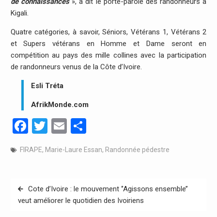
de connaissances
», a dit le porte-parole des randonneurs à
Kigali.
Quatre catégories, à savoir, Séniors, Vétérans 1, Vétérans 2
et Supers vétérans en Homme et Dame seront en
compétition au pays des mille collines avec la participation
de randonneurs venus de la Côte d’Ivoire.
Esli Tréta
AfrikMonde.com
Facebook
Twitter
Email
Partager
FIRAPE
,
Marie-Laure Essan
,
Randonnée pédestre
Navigation
Cote d’Ivoire : le mouvement ‘’Agissons ensemble’’
de
veut améliorer le quotidien des Ivoiriens
l’article