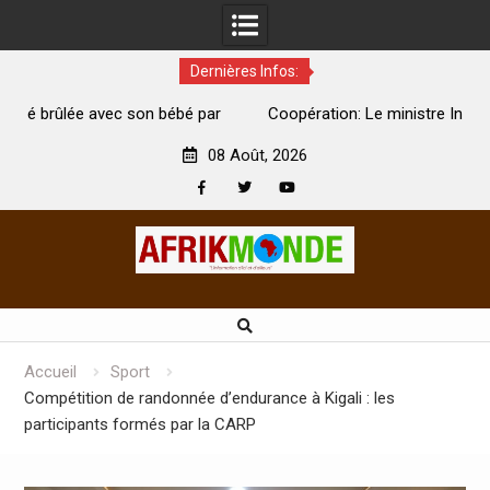
Dernières Infos:
par
Coopération: Le ministre Indien Kirti Vardhan Singh à
N
Abidjan pour la célébration de la Fête de l’indépendance
d
08 Août, 2026
Facebook
Twitter
Youtube
Skip
to
content
Accueil
Sport
Compétition de randonnée d’endurance à Kigali : les
participants formés par la CARP