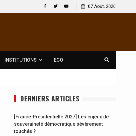
 : En
[France-Présidentielle 2027] Les enjeux de
07 Août, 2026
y se
souveraineté démocratique sévèrement touchés ?
Facebook
Twitter
Youtube
INSTITUTIONS
ECO
DERNIERS ARTICLES
[France-Présidentielle 2027] Les enjeux de
souveraineté démocratique sévèrement
touchés ?