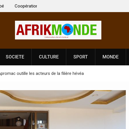
 Vardhan Singh à
Nouvelle licence obligatoire pour les spectacles
e de
Côte d’Ivoire, l’opérateur culturel Soldat Jahbo
prononce
SOCIETE
CULTURE
SPORT
MONDE
romac outille les acteurs de la filière hévéa