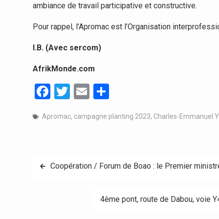
ambiance de travail participative et constructive.
Pour rappel, l’Apromac est l’Organisation interprofessio
I.B. (Avec sercom)
AfrikMonde.com
Facebook
Twitter
Email
Partager
Apromac
,
campagne planting 2023
,
Charles-Emmanuel 
Navigation
Coopération / Forum de Boao : le Premier ministre
de
4ème pont, route de Dabou, voie Y4
l’article