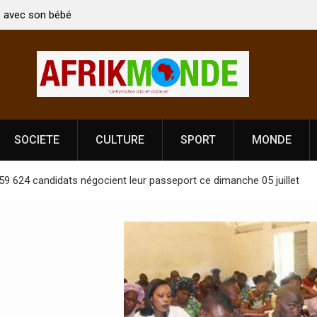
 ministre Indien Kirti Vardhan Singh à
Nouvelle licence obligatoi
 célébration de la Fête de
Côte d’Ivoire, l’opérateur
prononce
SOCIETE
CULTURE
SPORT
MONDE
59 624 candidats négocient leur passeport ce dimanche 05 juillet