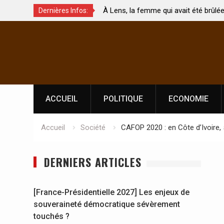
ns, la femme qui avait été brûlée avec son bébé
Coopération: Le
Dernières Infos:
son mari est morte
Abidjan pour la
Skip
l’indépendance
to
content
ACCUEIL
POLITIQUE
ECONOMIE
Accueil
Société
CAFOP 2020 : en Côte d’Ivoire, 
DERNIERS ARTICLES
[France-Présidentielle 2027] Les enjeux de
souveraineté démocratique sévèrement
touchés ?