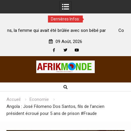
Dernières Infos:
 été brûlée avec son bébé par
Coopération: Le ministre Indien K
est morte
Abidjan pour la célébration de la Fê
09 Août, 2026
Facebook
Twitter
Youtube
Skip
to
content
Accueil
Economie
Angola : José Filomeno Dos Santos, fils de l’ancien
président écroué pour 5 ans de prison #Fraude