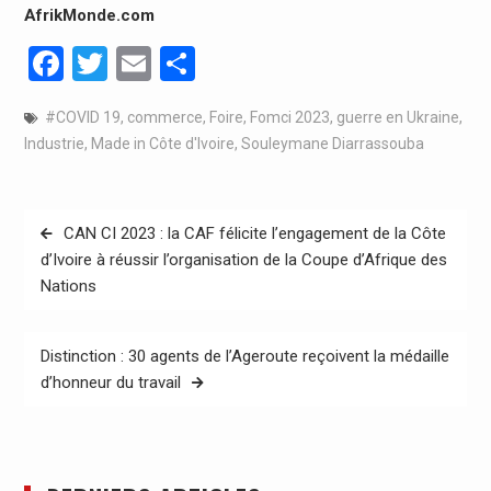
AfrikMonde.com
Facebook
Twitter
Email
Partager
#COVID 19
,
commerce
,
Foire
,
Fomci 2023
,
guerre en Ukraine
,
Industrie
,
Made in Côte d'Ivoire
,
Souleymane Diarrassouba
Navigation
CAN CI 2023 : la CAF félicite l’engagement de la Côte
de
d’Ivoire à réussir l’organisation de la Coupe d’Afrique des
Nations
l’article
Distinction : 30 agents de l’Ageroute reçoivent la médaille
d’honneur du travail