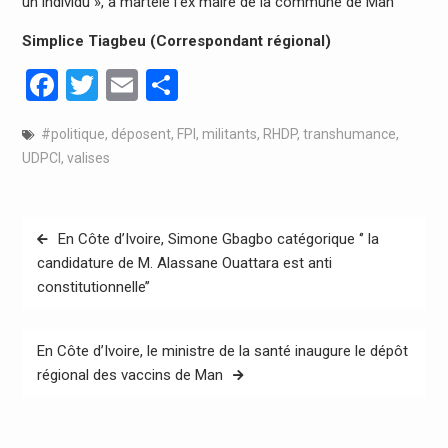
un individu », a martelé l’ex maire de la commune de Man
Simplice Tiagbeu (Correspondant régional)
Facebook
Twitter
Email
Partager
#politique
,
déposent
,
FPI
,
militants
,
RHDP
,
transhumance
,
UDPCI
,
valises
Navigation
En Côte d’Ivoire, Simone Gbagbo catégorique ‘’ la
de
candidature de M. Alassane Ouattara est anti
constitutionnelle’’
l’article
En Côte d’Ivoire, le ministre de la santé inaugure le dépôt
régional des vaccins de Man