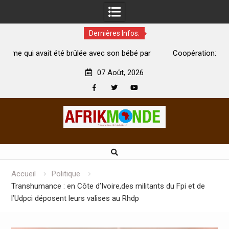
Dernières Infos:
e avec son bébé par
Coopération: Le ministre Indien Kirti Vardh
Abidjan pour la célébration de la Fête de l’in
07 Août, 2026
Facebook
Twitter
Youtube
Skip
to
content
Accueil
Politique
Transhumance : en Côte d’Ivoire,des militants du Fpi et de
l’Udpci déposent leurs valises au Rhdp