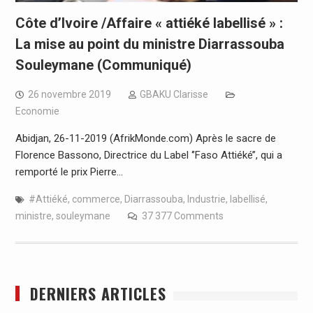
Côte d’Ivoire /Affaire « attiéké labellisé » :
La mise au point du ministre Diarrassouba
Souleymane (Communiqué)
26 novembre 2019
GBAKU Clarisse
Economie
Abidjan, 26-11-2019 (AfrikMonde.com) Après le sacre de
Florence Bassono, Directrice du Label ‘’Faso Attiéké’’, qui a
remporté le prix Pierre…
#Attiéké
,
commerce
,
Diarrassouba
,
Industrie
,
labellisé
,
ministre
,
souleymane
37 377 Comments
DERNIERS ARTICLES