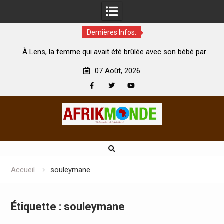
Dernières Infos:
vait été brûlée avec son bébé par
Coopération: Le ministre Indi
ari est morte
Abidjan pour la célébration de l
07 Août, 2026
Facebook
Twitter
Youtube
Skip
to
content
Accueil
souleymane
Étiquette :
souleymane