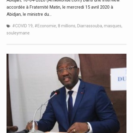
accordée à Fraternité Matin, le mercredi 15 avril 2020 à
Abidjan, le ministre du…
#COVID 19
,
#Economie
,
8 millions
,
Diarrassouba
,
masques
,
souleymane